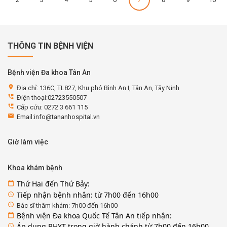
THÔNG TIN BỆNH VIỆN
Bệnh viện Đa khoa Tân An
location_on
Địa chỉ: 136C, TL827, Khu phó Bình An I, Tân An, Tây Ninh
perm_phone_msg
Điện thoại:02723550507
perm_phone_msg
Cấp cứu: 0272 3 661 115
email
Email:info@tananhospital.vn
Giờ làm việc
Khoa khám bệnh
Thứ Hai đến Thứ Bảy:
calendar_today
Tiếp nhận bệnh nhân: từ 7h00 đến 16h00
access_time
access_time
Bác sĩ thăm khám: 7h00 đến 16h00
Bệnh viện Đa khoa Quốc Tế Tân An tiếp nhận:
calendar_today
Áp dụng BHYT trong giờ hành chánh từ 7h00 đến 16h00
access_time