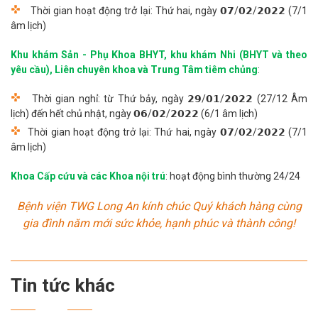
Thời gian hoạt động trở lại: Thứ hai, ngày 𝟬𝟳/𝟬𝟮/𝟮𝟬𝟮𝟮 (7/1
âm lịch)
Khu khám Sản - Phụ Khoa BHYT, khu khám Nhi (BHYT và theo
yêu cầu), Liên chuyên khoa và Trung Tâm tiêm chủng
:
Thời gian nghỉ: từ Thứ bảy, ngày 𝟮𝟵/𝟬𝟭/𝟮𝟬𝟮𝟮 (27/12 Âm
lịch) đến hết chủ nhật, ngày 𝟬𝟲/𝟬𝟮/𝟮𝟬𝟮𝟮 (6/1 âm lịch)
Thời gian hoạt động trở lại: Thứ hai, ngày 𝟬𝟳/𝟬𝟮/𝟮𝟬𝟮𝟮 (7/1
âm lịch)
Khoa Cấp cứu và các Khoa nội trú
: hoạt động bình thường 24/24
Bệnh viện TWG Long An kính chúc Quý khách hàng cùng
gia đình năm mới sức khỏe, hạnh phúc và thành công!
Tin tức khác