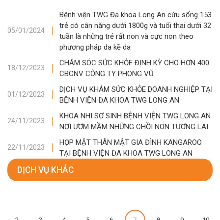
Bệnh viện TWG Đa khoa Long An cứu sống 153
trẻ có cân nặng dưới 1800g và tuổi thai dưới 32
05/01/2024
tuần là những trẻ rất non và cực non theo
phương pháp da kề da
CHĂM SÓC SỨC KHỎE ĐỊNH KỲ CHO HƠN 400
18/12/2023
CBCNV CÔNG TY PHONG VŨ
DỊCH VỤ KHÁM SỨC KHỎE DOANH NGHIỆP TẠI
01/12/2023
BỆNH VIỆN ĐA KHOA TWG LONG AN
KHOA NHI SƠ SINH BỆNH VIỆN TWG LONG AN
24/11/2023
NƠI ƯƠM MẦM NHỮNG CHỒI NON TƯƠNG LAI
HỌP MẶT THÂN MẬT GIA ĐÌNH KANGAROO
22/11/2023
TẠI BỆNH VIỆN ĐA KHOA TWG LONG AN
DỊCH VỤ KHÁC
2
3
4
5
6
7
8
9
10