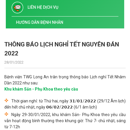
LIÊN HỆ DỊCH VỤ
HƯỚNG DẪN BỆNH NHÂN
THÔNG BÁO LỊCH NGHỈ TẾT NGUYÊN ĐÁN
2022
28/01/2022
Bệnh viện TWG Long An trân trọng thông báo Lịch nghỉ Tết Nhâm
Dần 2022 như sau:
Khu khám Sản - Phụ Khoa theo yêu cầu
Thời gian nghỉ: từ Thứ hai, ngày 𝟯𝟭/𝟬𝟭/𝟮𝟬𝟮𝟮 (29/12 Âm lịch)
đến hết chủ nhật, ngày 𝟬𝟲/𝟬𝟮/𝟮𝟬𝟮𝟮 (6/1 âm lịch)
Ngày 29-30/01/2022, khu khám Sản- Phụ Khoa theo yêu cầu
vẫn hoạt động bình thường theo khung giờ: Thứ 7- chủ nhật, sáng
từ 7-12h