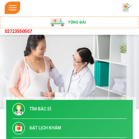
TỔNG ĐÀI
02723550507
TÌM BÁC SĨ
ĐẶT LỊCH KHÁM