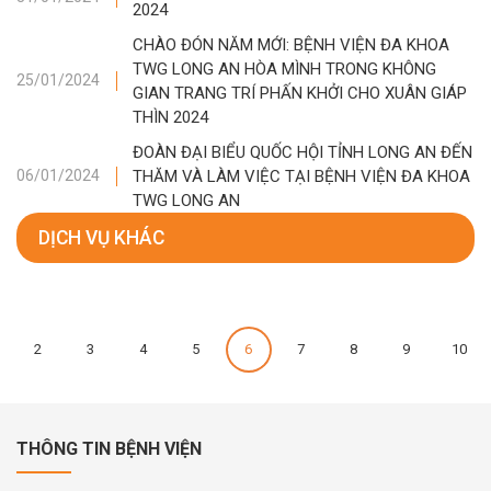
2024
CHÀO ĐÓN NĂM MỚI: BỆNH VIỆN ĐA KHOA
TWG LONG AN HÒA MÌNH TRONG KHÔNG
25/01/2024
GIAN TRANG TRÍ PHẤN KHỞI CHO XUÂN GIÁP
THÌN 2024
ĐOÀN ĐẠI BIỂU QUỐC HỘI TỈNH LONG AN ĐẾN
THĂM VÀ LÀM VIỆC TẠI BỆNH VIỆN ĐA KHOA
06/01/2024
TWG LONG AN
DỊCH VỤ KHÁC
2
3
4
5
6
7
8
9
10
THÔNG TIN BỆNH VIỆN