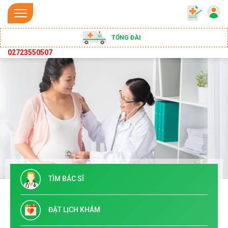
TỔNG ĐÀI
02723550507
TÌM BÁC SĨ
ĐẶT LỊCH KHÁM