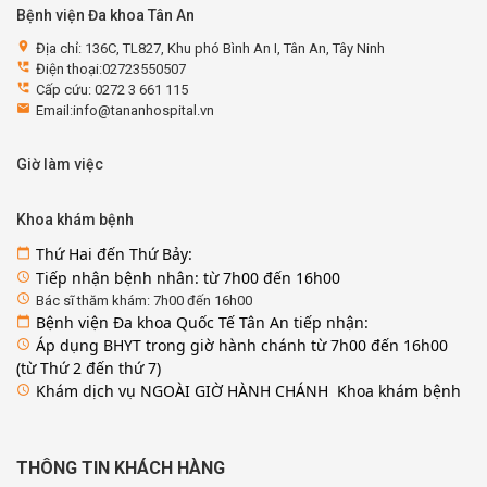
Bệnh viện Đa khoa Tân An
location_on
Địa chỉ: 136C, TL827, Khu phó Bình An I, Tân An, Tây Ninh
perm_phone_msg
Điện thoại:02723550507
perm_phone_msg
Cấp cứu: 0272 3 661 115
email
Email:info@tananhospital.vn
Giờ làm việc
Khoa khám bệnh
Thứ Hai đến Thứ Bảy:
calendar_today
Tiếp nhận bệnh nhân: từ 7h00 đến 16h00
access_time
access_time
Bác sĩ thăm khám: 7h00 đến 16h00
Bệnh viện Đa khoa Quốc Tế Tân An tiếp nhận:
calendar_today
Áp dụng BHYT trong giờ hành chánh từ 7h00 đến 16h00
access_time
(từ Thứ 2 đến thứ 7)
Khám dịch vụ NGOÀI GIỜ HÀNH CHÁNH Khoa khám bệnh
access_time
THÔNG TIN KHÁCH HÀNG