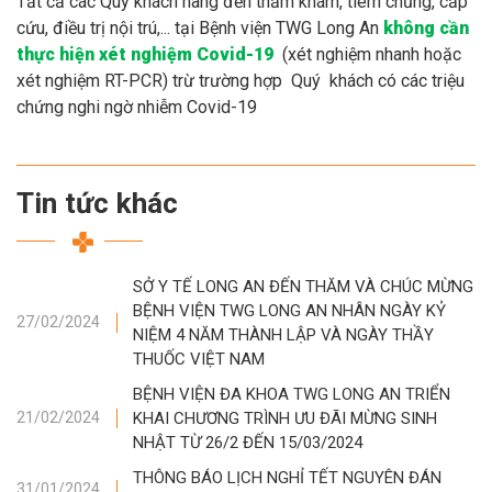
Tất cả các Quý khách hàng đến thăm khám, tiêm chủng, cấp
cứu, điều trị nội trú,... tại Bệnh viện TWG Long An
không cần
thực hiện xét nghiệm Covid-19
(xét nghiệm nhanh hoặc
xét nghiệm RT-PCR) trừ trường hợp Quý khách có các triệu
chứng nghi ngờ nhiễm Covid-19
Tin tức khác
SỞ Y TẾ LONG AN ĐẾN THĂM VÀ CHÚC MỪNG
BỆNH VIỆN TWG LONG AN NHÂN NGÀY KỶ
27/02/2024
NIỆM 4 NĂM THÀNH LẬP VÀ NGÀY THẦY
THUỐC VIỆT NAM
BỆNH VIỆN ĐA KHOA TWG LONG AN TRIỂN
KHAI CHƯƠNG TRÌNH ƯU ĐÃI MỪNG SINH
21/02/2024
NHẬT TỪ 26/2 ĐẾN 15/03/2024
THÔNG BÁO LỊCH NGHỈ TẾT NGUYÊN ĐÁN
31/01/2024