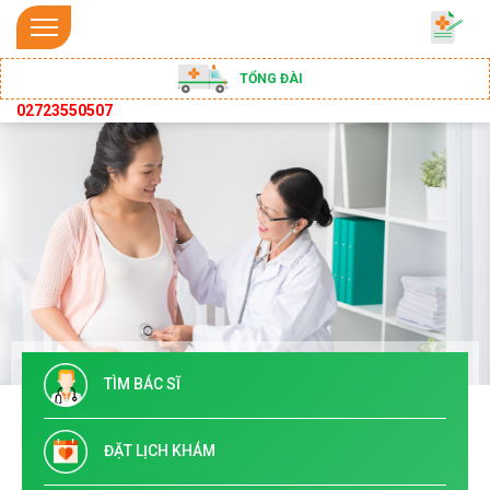
TỔNG ĐÀI
02723550507
TÌM BÁC SĨ
ĐẶT LỊCH KHÁM