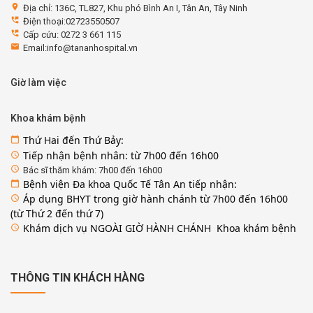
location_on
Địa chỉ: 136C, TL827, Khu phó Bình An I, Tân An, Tây Ninh
perm_phone_msg
Điện thoại:02723550507
perm_phone_msg
Cấp cứu: 0272 3 661 115
email
Email:info@tananhospital.vn
Giờ làm việc
Khoa khám bệnh
Thứ Hai đến Thứ Bảy:
calendar_today
Tiếp nhận bệnh nhân: từ 7h00 đến 16h00
access_time
access_time
Bác sĩ thăm khám: 7h00 đến 16h00
Bệnh viện Đa khoa Quốc Tế Tân An tiếp nhận:
calendar_today
Áp dụng BHYT trong giờ hành chánh từ 7h00 đến 16h00
access_time
(từ Thứ 2 đến thứ 7)
Khám dịch vụ NGOÀI GIỜ HÀNH CHÁNH Khoa khám bệnh
access_time
THÔNG TIN KHÁCH HÀNG