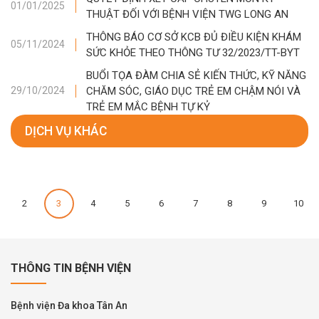
01/01/2025
THUẬT ĐỐI VỚI BỆNH VIỆN TWG LONG AN
THÔNG BÁO CƠ SỞ KCB ĐỦ ĐIỀU KIỆN KHÁM
05/11/2024
SỨC KHỎE THEO THÔNG TƯ 32/2023/TT-BYT
BUỔI TỌA ĐÀM CHIA SẺ KIẾN THỨC, KỸ NĂNG
CHĂM SÓC, GIÁO DỤC TRẺ EM CHẬM NÓI VÀ
29/10/2024
TRẺ EM MẮC BỆNH TỰ KỶ
DỊCH VỤ KHÁC
2
3
4
5
6
7
8
9
10
THÔNG TIN BỆNH VIỆN
Bệnh viện Đa khoa Tân An