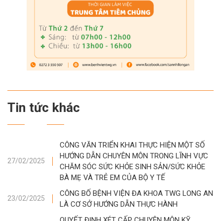
Tin tức khác
CÔNG VĂN TRIỂN KHAI THỰC HIỆN MỘT SỐ
HƯỚNG DẪN CHUYÊN MÔN TRONG LĨNH VỰC
27/02/2025
CHĂM SÓC SỨC KHỎE SINH SẢN/SỨC KHỎE
BÀ MẸ VÀ TRẺ EM CỦA BỘ Y TẾ
CÔNG BỐ BỆNH VIỆN ĐA KHOA TWG LONG AN
23/02/2025
LÀ CƠ SỞ HƯỚNG DẪN THỰC HÀNH
QUYẾT ĐỊNH XÉT CẤP CHUYÊN MÔN KỸ