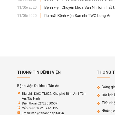
Bệnh viện Chuyên khoa Sản Nhi lớn nhất t
11/05/2020
Ra mắt Bệnh viện Sản nhi TWG Long An
11/05/2020
THÔNG TIN BỆNH VIỆN
THÔNG T
Bệnh viện Đa khoa Tân An
Bảng giá
location_on
Địa chỉ: 136C, TL827, Khu phó Bình An I, Tân
Đặt lịch
An, Tây Ninh
Tiếp nh
perm_phone_msg
Điện thoại:02723550507
perm_phone_msg
Cấp cứu: 0272 3 661 115
Những c
email
Email:info@tananhospital.vn