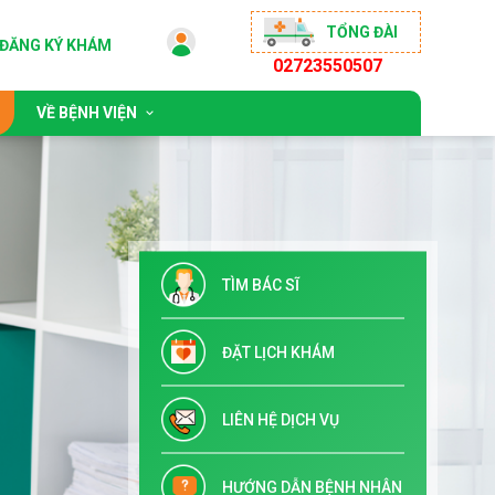
TỔNG ĐÀI
ĐĂNG KÝ KHÁM
02723550507
VỀ BỆNH VIỆN
 động
Giới thiệu chung
sống khỏe
Đội ngũ bác sĩ
ộng đồng
Chỉ đạo tuyến & Đào tạo
TÌM BÁC SĨ
 đãi
Danh mục dịch vụ kỹ thuật
Tuyển dụng
ĐẶT LỊCH KHÁM
Liên hệ
LIÊN HỆ DỊCH VỤ
HƯỚNG DẪN BỆNH NHÂN