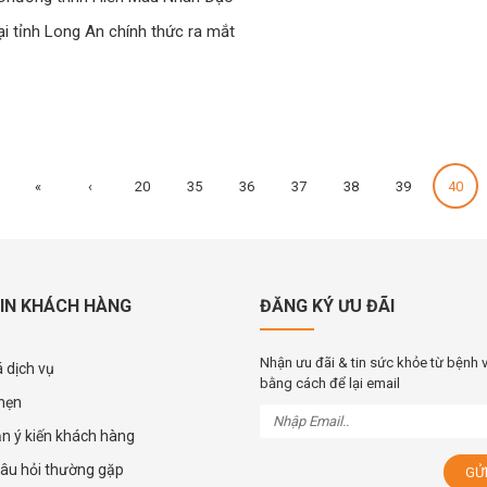
ại tỉnh Long An chính thức ra mắt
«
‹
20
35
36
37
38
39
40
IN KHÁCH HÀNG
ĐĂNG KÝ ƯU ĐÃI
Nhận ưu đãi & tin sức khỏe từ bệnh 
 dịch vụ
bằng cách để lại email
 hẹn
ận ý kiến khách hàng
âu hỏi thường gặp