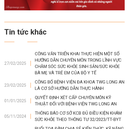
Tin tức khác
CÔNG VĂN TRIỂN KHAI THỰC HIỆN MỘT SỐ
HƯỚNG DẪN CHUYÊN MÔN TRONG LĨNH VỰC
27/02/2025
CHĂM SÓC SỨC KHỎE SINH SẢN/SỨC KHỎE
BÀ MẸ VÀ TRẺ EM CỦA BỘ Y TẾ
CÔNG BỐ BỆNH VIỆN ĐA KHOA TWG LONG AN
23/02/2025
LÀ CƠ SỞ HƯỚNG DẪN THỰC HÀNH
QUYẾT ĐỊNH XÉT CẤP CHUYÊN MÔN KỸ
01/01/2025
THUẬT ĐỐI VỚI BỆNH VIỆN TWG LONG AN
THÔNG BÁO CƠ SỞ KCB ĐỦ ĐIỀU KIỆN KHÁM
05/11/2024
SỨC KHỎE THEO THÔNG TƯ 32/2023/TT-BYT
BUỔI TỌA ĐÀM CHIA SẺ KIẾN THỨC, KỸ NĂNG