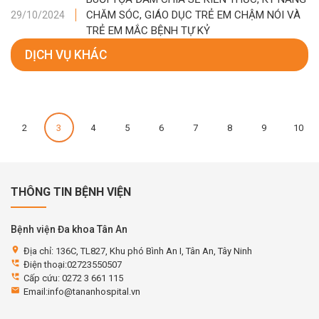
CHĂM SÓC, GIÁO DỤC TRẺ EM CHẬM NÓI VÀ
29/10/2024
TRẺ EM MẮC BỆNH TỰ KỶ
DỊCH VỤ KHÁC
2
3
4
5
6
7
8
9
10
THÔNG TIN BỆNH VIỆN
Bệnh viện Đa khoa Tân An
location_on
Địa chỉ: 136C, TL827, Khu phó Bình An I, Tân An, Tây Ninh
perm_phone_msg
Điện thoại:02723550507
perm_phone_msg
Cấp cứu: 0272 3 661 115
email
Email:info@tananhospital.vn