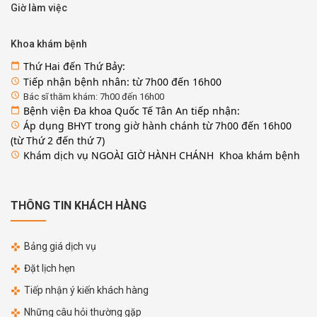
Giờ làm việc
Khoa khám bệnh
Thứ Hai đến Thứ Bảy:
calendar_today
Tiếp nhận bệnh nhân: từ 7h00 đến 16h00
access_time
access_time
Bác sĩ thăm khám: 7h00 đến 16h00
Bệnh viện Đa khoa Quốc Tế Tân An tiếp nhận:
calendar_today
Áp dụng BHYT trong giờ hành chánh từ 7h00 đến 16h00
access_time
(từ Thứ 2 đến thứ 7)
Khám dịch vụ NGOÀI GIỜ HÀNH CHÁNH Khoa khám bệnh
access_time
THÔNG TIN KHÁCH HÀNG
Bảng giá dịch vụ
Đặt lịch hẹn
Tiếp nhận ý kiến khách hàng
Những câu hỏi thường gặp