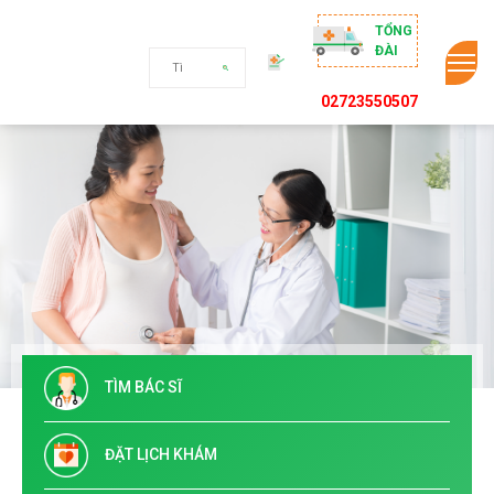
TỔNG
ĐÀI
02723550507
TÌM BÁC SĨ
ĐẶT LỊCH KHÁM