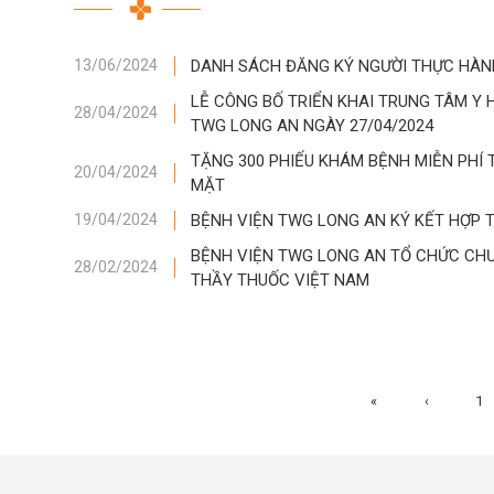
DANH SÁCH ĐĂNG KÝ NGƯỜI THỰC HÀNH
13/06/2024
LỄ CÔNG BỐ TRIỂN KHAI TRUNG TÂM Y 
28/04/2024
TWG LONG AN NGÀY 27/04/2024
TẶNG 300 PHIẾU KHÁM BỆNH MIỄN PHÍ
20/04/2024
MẶT
BỆNH VIỆN TWG LONG AN KÝ KẾT HỢP 
19/04/2024
BỆNH VIỆN TWG LONG AN TỔ CHỨC CHƯ
28/02/2024
THẦY THUỐC VIỆT NAM
«
‹
1