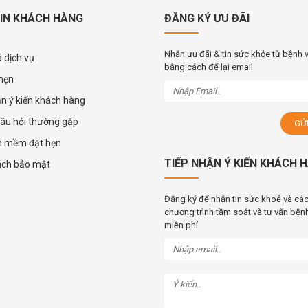
IN KHÁCH HÀNG
ĐĂNG KÝ ƯU ĐÃI
Nhận ưu đãi & tin sức khỏe từ bệnh 
 dịch vụ
bằng cách để lại email
 hẹn
ận ý kiến khách hàng
âu hỏi thường gặp
n mềm đặt hẹn
TIẾP NHẬN Ý KIẾN KHÁCH 
ách bảo mật
Đăng ký để nhận tin sức khoẻ và cá
chương trình tầm soát và tư vấn bệnh
miễn phí