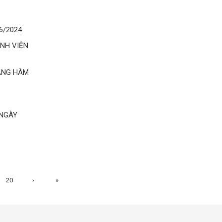
6/2024
ỆNH VIỆN
RĂNG HÀM
 NGÀY
20
›
»