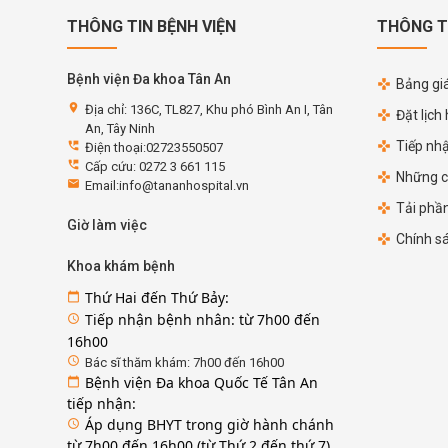
THÔNG TIN BỆNH VIỆN
THÔNG T
Bệnh viện Đa khoa Tân An
Bảng giá
location_on
Địa chỉ: 136C, TL827, Khu phó Bình An I, Tân
Đặt lịch
An, Tây Ninh
Tiếp nh
perm_phone_msg
Điện thoại:02723550507
perm_phone_msg
Cấp cứu: 0272 3 661 115
Những c
email
Email:info@tananhospital.vn
Tải phầ
Giờ làm việc
Chính s
Khoa khám bệnh
Thứ Hai đến Thứ Bảy:
calendar_today
Tiếp nhận bệnh nhân: từ 7h00 đến
access_time
16h00
access_time
Bác sĩ thăm khám: 7h00 đến 16h00
Bệnh viện Đa khoa Quốc Tế Tân An
calendar_today
tiếp nhận:
Áp dụng BHYT trong giờ hành chánh
access_time
từ 7h00 đến 16h00 (từ Thứ 2 đến thứ 7)