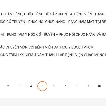
 KHÁM BỆNH, CHỮA BỆNH ĐỂ CẤP GPHN TẠI BỆNH VIỆN THÁNG 
HỌC CỔ TRUYỀN - PHỤC HỒI CHỨC NĂNG - RĂNG HÀM MẶT TẠI B
 TẠI TRUNG TÂM Y HỌC CỔ TRUYỀN – PHỤC HỒI CHỨC NĂNG VÀ 
TÁC CHUYÊN MÔN VỚI BỆNH VIỆN ĐẠI HỌC Y DƯỢC TPHCM
ƠNG TRÌNH KỶ NIỆM 4 NĂM THÀNH LẬP BỆNH VIỆN CHÀO MỪNG
2
3
4
5
6
7
8
9
10