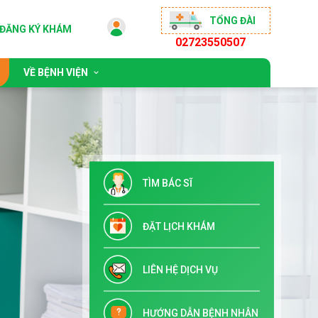
TỔNG ĐÀI
ĐĂNG KÝ KHÁM
02723550507
VỀ BỆNH VIỆN
 động
Giới thiệu chung
sống khỏe
Đội ngũ bác sĩ
ộng đồng
Chỉ đạo tuyến & Đào tạo
TÌM BÁC SĨ
 đãi
Danh mục dịch vụ kỹ thuật
Tuyển dụng
ĐẶT LỊCH KHÁM
Liên hệ
LIÊN HỆ DỊCH VỤ
HƯỚNG DẪN BỆNH NHÂN