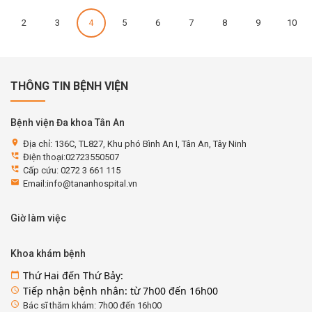
2
3
4
5
6
7
8
9
10
THÔNG TIN BỆNH VIỆN
Bệnh viện Đa khoa Tân An
location_on
Địa chỉ: 136C, TL827, Khu phó Bình An I, Tân An, Tây Ninh
perm_phone_msg
Điện thoại:02723550507
perm_phone_msg
Cấp cứu: 0272 3 661 115
email
Email:info@tananhospital.vn
Giờ làm việc
Khoa khám bệnh
Thứ Hai đến Thứ Bảy:
calendar_today
Tiếp nhận bệnh nhân: từ 7h00 đến 16h00
access_time
access_time
Bác sĩ thăm khám: 7h00 đến 16h00