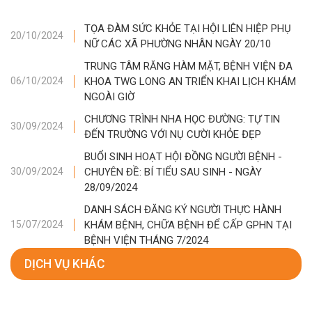
TỌA ĐÀM SỨC KHỎE TẠI HỘI LIÊN HIỆP PHỤ
20/10/2024
NỮ CÁC XÃ PHƯỜNG NHÂN NGÀY 20/10
TRUNG TÂM RĂNG HÀM MẶT, BỆNH VIỆN ĐA
KHOA TWG LONG AN TRIỂN KHAI LỊCH KHÁM
06/10/2024
NGOÀI GIỜ
CHƯƠNG TRÌNH NHA HỌC ĐƯỜNG: TỰ TIN
30/09/2024
ĐẾN TRƯỜNG VỚI NỤ CƯỜI KHỎE ĐẸP
BUỔI SINH HOẠT HỘI ĐỒNG NGƯỜI BỆNH -
CHUYÊN ĐỀ: BÍ TIỂU SAU SINH - NGÀY
30/09/2024
28/09/2024
DANH SÁCH ĐĂNG KÝ NGƯỜI THỰC HÀNH
KHÁM BỆNH, CHỮA BỆNH ĐỂ CẤP GPHN TẠI
15/07/2024
BỆNH VIỆN THÁNG 7/2024
DỊCH VỤ KHÁC