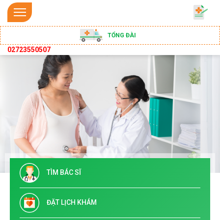
TỔNG ĐÀI
02723550507
TÌM BÁC SĨ
ĐẶT LỊCH KHÁM