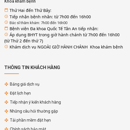
Khoa khám bệnh
Thứ Hai đến Thứ Bảy:
calendar_today
Tiếp nhận bệnh nhân: từ 7h00 đến 16h00
access_time
access_time
Bác sĩ thăm khám: 7h00 đến 16h00
Bệnh viện Đa khoa Quốc Tế Tân An tiếp nhận:
calendar_today
Áp dụng BHYT trong giờ hành chánh từ 7h00 đến 16h00
access_time
(từ Thứ 2 đến thứ 7)
Khám dịch vụ NGOÀI GIỜ HÀNH CHÁNH Khoa khám bệnh
access_time
THÔNG TIN KHÁCH HÀNG
Bảng giá dịch vụ
Đặt lịch hẹn
Tiếp nhận ý kiến khách hàng
Những câu hỏi thường gặp
Tải phần mềm đặt hẹn
Chính sách bảo mật