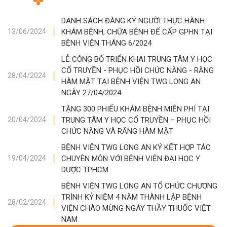
DANH SÁCH ĐĂNG KÝ NGƯỜI THỰC HÀNH
KHÁM BỆNH, CHỮA BỆNH ĐỂ CẤP GPHN TẠI
13/06/2024
BỆNH VIỆN THÁNG 6/2024
LỄ CÔNG BỐ TRIỂN KHAI TRUNG TÂM Y HỌC
CỔ TRUYỀN - PHỤC HỒI CHỨC NĂNG - RĂNG
28/04/2024
HÀM MẶT TẠI BỆNH VIỆN TWG LONG AN
NGÀY 27/04/2024
TẶNG 300 PHIẾU KHÁM BỆNH MIỄN PHÍ TẠI
TRUNG TÂM Y HỌC CỔ TRUYỀN – PHỤC HỒI
20/04/2024
CHỨC NĂNG VÀ RĂNG HÀM MẶT
BỆNH VIỆN TWG LONG AN KÝ KẾT HỢP TÁC
CHUYÊN MÔN VỚI BỆNH VIỆN ĐẠI HỌC Y
19/04/2024
DƯỢC TPHCM
BỆNH VIỆN TWG LONG AN TỔ CHỨC CHƯƠNG
TRÌNH KỶ NIỆM 4 NĂM THÀNH LẬP BỆNH
28/02/2024
VIỆN CHÀO MỪNG NGÀY THẦY THUỐC VIỆT
NAM