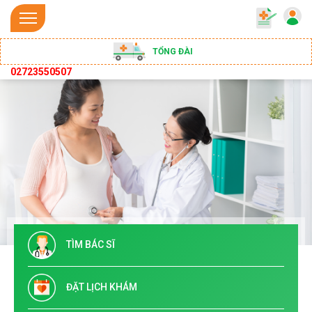
TỔNG ĐÀI
02723550507
TÌM BÁC SĨ
ĐẶT LỊCH KHÁM