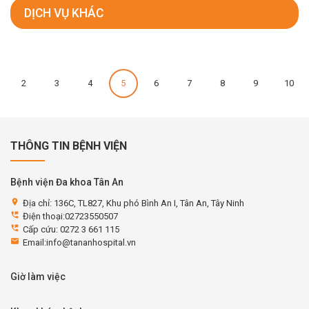
DỊCH VỤ KHÁC
2
3
4
5
6
7
8
9
10
THÔNG TIN BỆNH VIỆN
Bệnh viện Đa khoa Tân An
location_on
Địa chỉ: 136C, TL827, Khu phó Bình An I, Tân An, Tây Ninh
perm_phone_msg
Điện thoại:02723550507
perm_phone_msg
Cấp cứu: 0272 3 661 115
email
Email:info@tananhospital.vn
Giờ làm việc