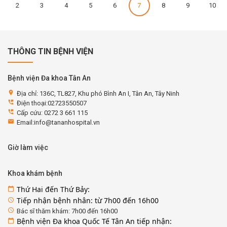
2
3
4
5
6
7
8
9
10
THÔNG TIN BỆNH VIỆN
Bệnh viện Đa khoa Tân An
location_on
Địa chỉ: 136C, TL827, Khu phó Bình An I, Tân An, Tây Ninh
perm_phone_msg
Điện thoại:02723550507
perm_phone_msg
Cấp cứu: 0272 3 661 115
email
Email:info@tananhospital.vn
Giờ làm việc
Khoa khám bệnh
Thứ Hai đến Thứ Bảy:
calendar_today
Tiếp nhận bệnh nhân: từ 7h00 đến 16h00
access_time
access_time
Bác sĩ thăm khám: 7h00 đến 16h00
Bệnh viện Đa khoa Quốc Tế Tân An tiếp nhận:
calendar_today