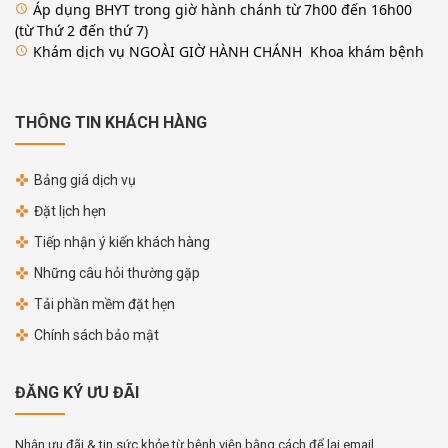
Áp dụng BHYT trong giờ hành chánh từ 7h00 đến 16h00
access_time
(từ Thứ 2 đến thứ 7)
Khám dịch vụ NGOÀI GIỜ HÀNH CHÁNH Khoa khám bệnh
access_time
THÔNG TIN KHÁCH HÀNG
Bảng giá dịch vụ
Đặt lịch hẹn
Tiếp nhận ý kiến khách hàng
Những câu hỏi thường gặp
Tải phần mềm đặt hẹn
Chính sách bảo mật
ĐĂNG KÝ ƯU ĐÃI
Nhận ưu đãi & tin sức khỏe từ bệnh viện bằng cách để lại email