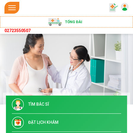
TỔNG ĐÀI
02723550507
TÌM BÁC SĨ
ĐẶT LỊCH KHÁM