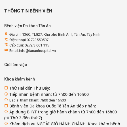
THÔNG TIN BỆNH VIỆN
Bệnh viện Đa khoa Tân An
location_on
Địa chỉ: 136C, TL827, Khu phó Bình An I, Tân An, Tây Ninh
perm_phone_msg
Điện thoại:02723550507
perm_phone_msg
Cấp cứu: 0272 3 661 115
email
Email:info@tananhospital.vn
Giờ làm việc
Khoa khám bệnh
Thứ Hai đến Thứ Bảy:
calendar_today
Tiếp nhận bệnh nhân: từ 7h00 đến 16h00
access_time
access_time
Bác sĩ thăm khám: 7h00 đến 16h00
Bệnh viện Đa khoa Quốc Tế Tân An tiếp nhận:
calendar_today
Áp dụng BHYT trong giờ hành chánh từ 7h00 đến 16h00
access_time
(từ Thứ 2 đến thứ 7)
Khám dịch vụ NGOÀI GIỜ HÀNH CHÁNH Khoa khám bệnh
access_time