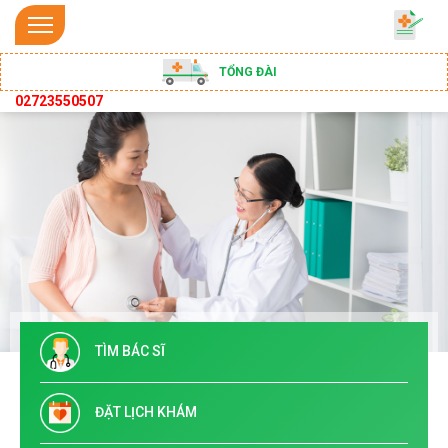
TỔNG ĐÀI
02723550507
TÌM BÁC SĨ
ĐẶT LỊCH KHÁM