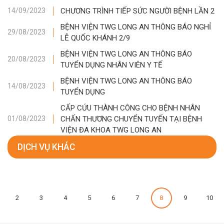
CHƯƠNG TRÌNH TIẾP SỨC NGƯỜI BỆNH LẦN 2
14/09/2023
BỆNH VIỆN TWG LONG AN THÔNG BÁO NGHỈ
29/08/2023
LỄ QUỐC KHÁNH 2/9
BỆNH VIỆN TWG LONG AN THÔNG BÁO
20/08/2023
TUYỂN DỤNG NHÂN VIÊN Y TẾ
BỆNH VIỆN TWG LONG AN THÔNG BÁO
14/08/2023
TUYỂN DỤNG
CẤP CỨU THÀNH CÔNG CHO BỆNH NHÂN
CHẤN THƯƠNG CHUYỂN TUYẾN TẠI BỆNH
01/08/2023
VIỆN ĐA KHOA TWG LONG AN
DỊCH VỤ KHÁC
2
3
4
5
6
7
8
9
10