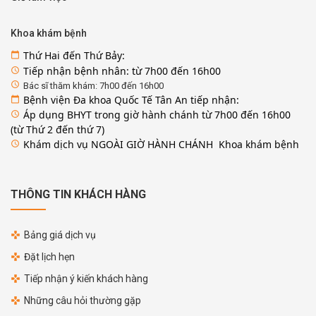
Khoa khám bệnh
Thứ Hai đến Thứ Bảy:
calendar_today
Tiếp nhận bệnh nhân: từ 7h00 đến 16h00
access_time
access_time
Bác sĩ thăm khám: 7h00 đến 16h00
Bệnh viện Đa khoa Quốc Tế Tân An tiếp nhận:
calendar_today
Áp dụng BHYT trong giờ hành chánh từ 7h00 đến 16h00
access_time
(từ Thứ 2 đến thứ 7)
Khám dịch vụ NGOÀI GIỜ HÀNH CHÁNH Khoa khám bệnh
access_time
THÔNG TIN KHÁCH HÀNG
Bảng giá dịch vụ
Đặt lịch hẹn
Tiếp nhận ý kiến khách hàng
Những câu hỏi thường gặp