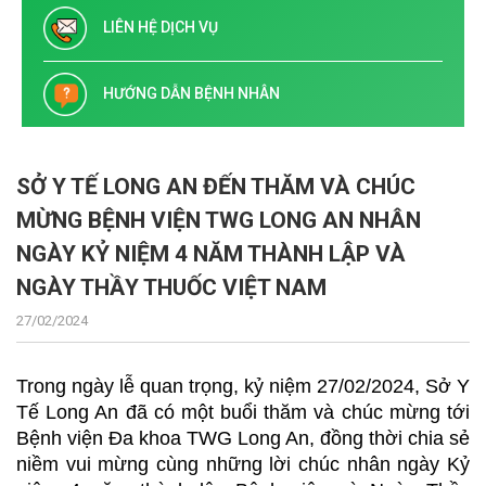
LIÊN HỆ DỊCH VỤ
HƯỚNG DẪN BỆNH NHÂN
SỞ Y TẾ LONG AN ĐẾN THĂM VÀ CHÚC
MỪNG BỆNH VIỆN TWG LONG AN NHÂN
NGÀY KỶ NIỆM 4 NĂM THÀNH LẬP VÀ
NGÀY THẦY THUỐC VIỆT NAM
27/02/2024
Trong ngày lễ quan trọng, kỷ niệm 27/02/2024, Sở Y
Tế Long An đã có một buổi thăm và chúc mừng tới
Bệnh viện Đa khoa TWG Long An, đồng thời chia sẻ
niềm vui mừng cùng những lời chúc nhân ngày Kỷ