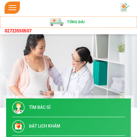
TỔNG ĐÀI
02723550507
TÌM BÁC SĨ
ĐẶT LỊCH KHÁM