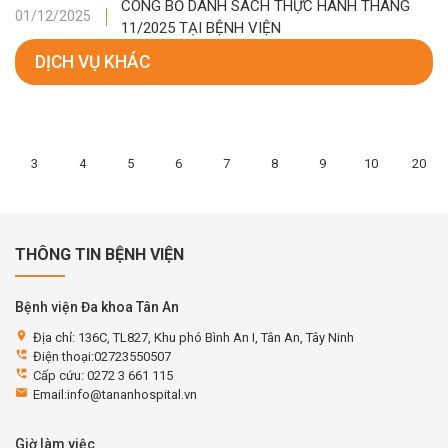
CÔNG BỐ DANH SÁCH THỰC HÀNH THÁNG
01/12/2025
11/2025 TẠI BỆNH VIỆN
DỊCH VỤ KHÁC
3
4
5
6
7
8
9
10
20
THÔNG TIN BỆNH VIỆN
Bệnh viện Đa khoa Tân An
location_on
Địa chỉ: 136C, TL827, Khu phó Bình An I, Tân An, Tây Ninh
perm_phone_msg
Điện thoại:02723550507
perm_phone_msg
Cấp cứu: 0272 3 661 115
email
Email:info@tananhospital.vn
Giờ làm việc