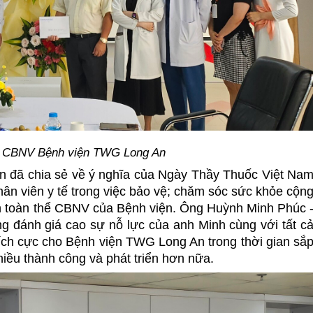
g CBNV Bệnh viện TWG Long An
An đã chia sẻ về ý nghĩa của Ngày Thầy Thuốc Việt Na
hân viên y tế trong việc bảo vệ; chăm sóc sức khỏe cộn
ến toàn thể CBNV của Bệnh viện. Ông Huỳnh Minh Phúc 
ng đánh giá cao sự nỗ lực của anh Minh cùng với tất c
ch cực cho Bệnh viện TWG Long An trong thời gian sắ
iều thành công và phát triển hơn nữa.