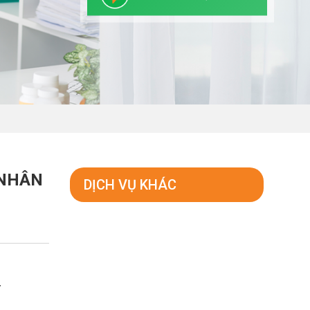
 NHÂN
DỊCH VỤ KHÁC
i
ỷ