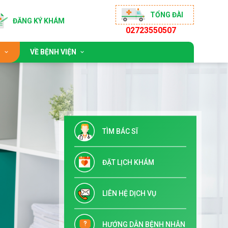
TỔNG ĐÀI
ĐĂNG KÝ KHÁM
02723550507
C
VỀ BỆNH VIỆN
hoạt động
Giới thiệu chung
mục sống khỏe
Đội ngũ bác sĩ
ng cộng đồng
Chỉ đạo tuyến & Đào tạo
TÌM BÁC SĨ
n ưu đãi
Danh mục dịch vụ kỹ thuật
Tuyển dụng
ĐẶT LỊCH KHÁM
Liên hệ
LIÊN HỆ DỊCH VỤ
HƯỚNG DẪN BỆNH NHÂN