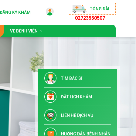
TỔNG ĐÀI
ĐĂNG KÝ KHÁM
02723550507
VỀ BỆNH VIỆN
 động
Giới thiệu chung
sống khỏe
Đội ngũ bác sĩ
ộng đồng
Chỉ đạo tuyến & Đào tạo
TÌM BÁC SĨ
 đãi
Danh mục dịch vụ kỹ thuật
Tuyển dụng
ĐẶT LỊCH KHÁM
Liên hệ
LIÊN HỆ DỊCH VỤ
HƯỚNG DẪN BỆNH NHÂN