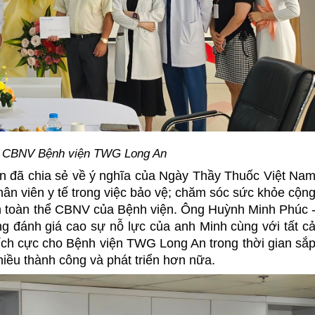
g CBNV Bệnh viện TWG Long An
An đã chia sẻ về ý nghĩa của Ngày Thầy Thuốc Việt Na
hân viên y tế trong việc bảo vệ; chăm sóc sức khỏe cộn
ến toàn thể CBNV của Bệnh viện. Ông Huỳnh Minh Phúc 
ng đánh giá cao sự nỗ lực của anh Minh cùng với tất c
ch cực cho Bệnh viện TWG Long An trong thời gian sắ
iều thành công và phát triển hơn nữa.