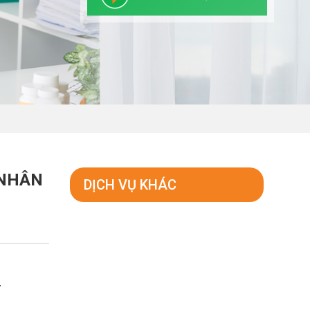
 NHÂN
DỊCH VỤ KHÁC
i
ỷ