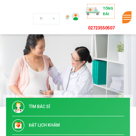
TỔNG
ĐÀI
02723550507
TÌM BÁC SĨ
ĐẶT LỊCH KHÁM