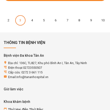
2
3
4
5
6
7
8
9
10
THÔNG TIN BỆNH VIỆN
Bệnh viện Đa khoa Tân An
location_on
Địa chỉ: 136C, TL827, Khu phó Bình An I, Tân An, Tây Ninh
perm_phone_msg
Điện thoại:02723550507
perm_phone_msg
Cấp cứu: 0272 3 661 115
email
Email:info@tananhospital.vn
Giờ làm việc
Khoa khám bệnh
Thứ Hai đến Thứ Bảy:
calendar_today