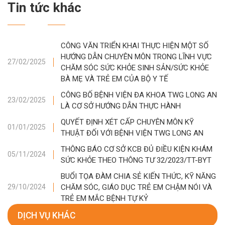
Tin tức khác
CÔNG VĂN TRIỂN KHAI THỰC HIỆN MỘT SỐ
HƯỚNG DẪN CHUYÊN MÔN TRONG LĨNH VỰC
27/02/2025
CHĂM SÓC SỨC KHỎE SINH SẢN/SỨC KHỎE
BÀ MẸ VÀ TRẺ EM CỦA BỘ Y TẾ
CÔNG BỐ BỆNH VIỆN ĐA KHOA TWG LONG AN
23/02/2025
LÀ CƠ SỞ HƯỚNG DẪN THỰC HÀNH
QUYẾT ĐỊNH XÉT CẤP CHUYÊN MÔN KỸ
01/01/2025
THUẬT ĐỐI VỚI BỆNH VIỆN TWG LONG AN
THÔNG BÁO CƠ SỞ KCB ĐỦ ĐIỀU KIỆN KHÁM
05/11/2024
SỨC KHỎE THEO THÔNG TƯ 32/2023/TT-BYT
BUỔI TỌA ĐÀM CHIA SẺ KIẾN THỨC, KỸ NĂNG
CHĂM SÓC, GIÁO DỤC TRẺ EM CHẬM NÓI VÀ
29/10/2024
TRẺ EM MẮC BỆNH TỰ KỶ
DỊCH VỤ KHÁC