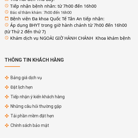
Tiếp nhận bệnh nhân: từ 7h00 đến 16h00
access_time
access_time
Bác sĩ thăm khám: 7h00 đến 16h00
Bệnh viện Đa khoa Quốc Tế Tân An tiếp nhận:
calendar_today
Áp dụng BHYT trong giờ hành chánh từ 7h00 đến 16h00
access_time
(từ Thứ 2 đến thứ 7)
Khám dịch vụ NGOÀI GIỜ HÀNH CHÁNH Khoa khám bệnh
access_time
THÔNG TIN KHÁCH HÀNG
Bảng giá dịch vụ
Đặt lịch hẹn
Tiếp nhận ý kiến khách hàng
Những câu hỏi thường gặp
Tải phần mềm đặt hẹn
Chính sách bảo mật