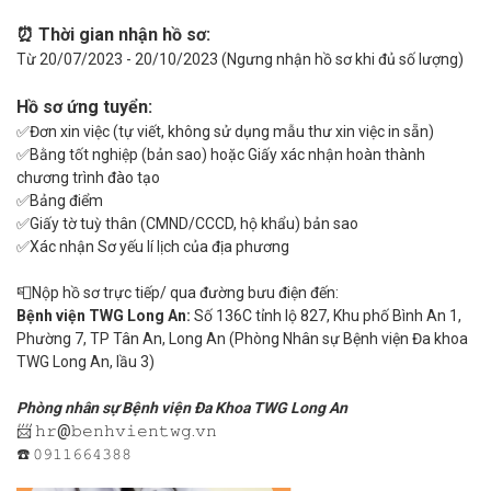
⏰ Thời gian nhận hồ sơ:
Từ 20/07/2023 - 20/10/2023 (Ngưng nhận hồ sơ khi đủ số lượng)
Hồ sơ ứng tuyển:
✅Đơn xin việc (tự viết, không sử dụng mẫu thư xin việc in sẵn)
✅Bằng tốt nghiệp (bản sao) hoặc Giấy xác nhận hoàn thành
chương trình đào tạo
✅Bảng điểm
✅Giấy tờ tuỳ thân (CMND/CCCD, hộ khẩu) bản sao
✅Xác nhận Sơ yếu lí lịch của địa phương
📮Nộp hồ sơ trực tiếp/ qua đường bưu điện đến:
Bệnh viện TWG Long An:
Số 136C tỉnh lộ 827, Khu phố Bình An 1,
Phường 7, TP Tân An, Long An (Phòng Nhân sự Bệnh viện Đa khoa
TWG Long An, lầu 3)
Phòng nhân sự Bệnh viện Đa Khoa TWG Long An
📨 𝚑𝚛@𝚋𝚎𝚗𝚑𝚟𝚒𝚎𝚗𝚝𝚠𝚐.𝚟𝚗
☎️ 𝟶𝟿𝟷𝟷𝟼𝟼𝟺𝟹𝟾𝟾