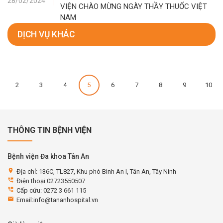
28/02/2024
VIỆN CHÀO MỪNG NGÀY THẦY THUỐC VIỆT
NAM
DỊCH VỤ KHÁC
2
3
4
5
6
7
8
9
10
THÔNG TIN BỆNH VIỆN
Bệnh viện Đa khoa Tân An
location_on
Địa chỉ: 136C, TL827, Khu phó Bình An I, Tân An, Tây Ninh
perm_phone_msg
Điện thoại:02723550507
perm_phone_msg
Cấp cứu: 0272 3 661 115
email
Email:info@tananhospital.vn