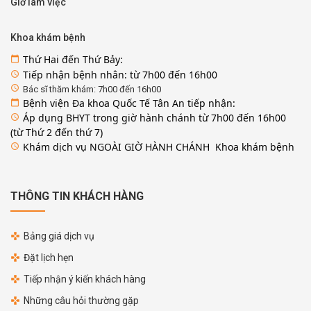
Giờ làm việc
Khoa khám bệnh
Thứ Hai đến Thứ Bảy:
calendar_today
Tiếp nhận bệnh nhân: từ 7h00 đến 16h00
access_time
access_time
Bác sĩ thăm khám: 7h00 đến 16h00
Bệnh viện Đa khoa Quốc Tế Tân An tiếp nhận:
calendar_today
Áp dụng BHYT trong giờ hành chánh từ 7h00 đến 16h00
access_time
(từ Thứ 2 đến thứ 7)
Khám dịch vụ NGOÀI GIỜ HÀNH CHÁNH Khoa khám bệnh
access_time
THÔNG TIN KHÁCH HÀNG
Bảng giá dịch vụ
Đặt lịch hẹn
Tiếp nhận ý kiến khách hàng
Những câu hỏi thường gặp