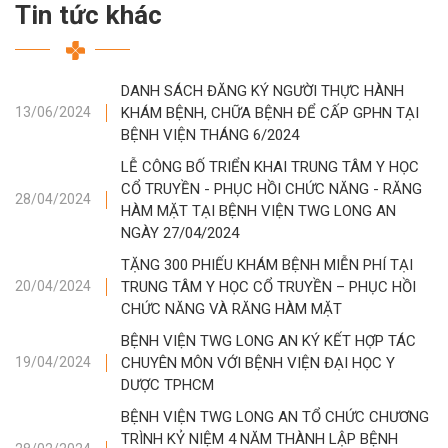
Tin tức khác
DANH SÁCH ĐĂNG KÝ NGƯỜI THỰC HÀNH
KHÁM BỆNH, CHỮA BỆNH ĐỂ CẤP GPHN TẠI
13/06/2024
BỆNH VIỆN THÁNG 6/2024
LỄ CÔNG BỐ TRIỂN KHAI TRUNG TÂM Y HỌC
CỔ TRUYỀN - PHỤC HỒI CHỨC NĂNG - RĂNG
28/04/2024
HÀM MẶT TẠI BỆNH VIỆN TWG LONG AN
NGÀY 27/04/2024
TẶNG 300 PHIẾU KHÁM BỆNH MIỄN PHÍ TẠI
TRUNG TÂM Y HỌC CỔ TRUYỀN – PHỤC HỒI
20/04/2024
CHỨC NĂNG VÀ RĂNG HÀM MẶT
BỆNH VIỆN TWG LONG AN KÝ KẾT HỢP TÁC
CHUYÊN MÔN VỚI BỆNH VIỆN ĐẠI HỌC Y
19/04/2024
DƯỢC TPHCM
BỆNH VIỆN TWG LONG AN TỔ CHỨC CHƯƠNG
TRÌNH KỶ NIỆM 4 NĂM THÀNH LẬP BỆNH