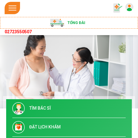
TỔNG ĐÀI
02723550507
TÌM BÁC SĨ
ĐẶT LỊCH KHÁM