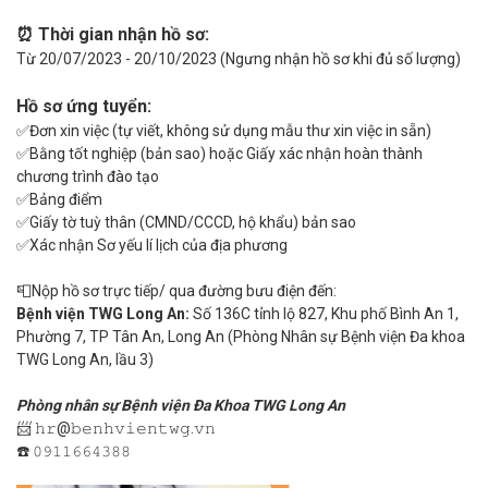
⏰ Thời gian nhận hồ sơ:
Từ 20/07/2023 - 20/10/2023 (Ngưng nhận hồ sơ khi đủ số lượng)
Hồ sơ ứng tuyển:
✅Đơn xin việc (tự viết, không sử dụng mẫu thư xin việc in sẵn)
✅Bằng tốt nghiệp (bản sao) hoặc Giấy xác nhận hoàn thành
chương trình đào tạo
✅Bảng điểm
✅Giấy tờ tuỳ thân (CMND/CCCD, hộ khẩu) bản sao
✅Xác nhận Sơ yếu lí lịch của địa phương
📮Nộp hồ sơ trực tiếp/ qua đường bưu điện đến:
Bệnh viện TWG Long An:
Số 136C tỉnh lộ 827, Khu phố Bình An 1,
Phường 7, TP Tân An, Long An (Phòng Nhân sự Bệnh viện Đa khoa
TWG Long An, lầu 3)
Phòng nhân sự Bệnh viện Đa Khoa TWG Long An
📨 𝚑𝚛@𝚋𝚎𝚗𝚑𝚟𝚒𝚎𝚗𝚝𝚠𝚐.𝚟𝚗
☎️ 𝟶𝟿𝟷𝟷𝟼𝟼𝟺𝟹𝟾𝟾