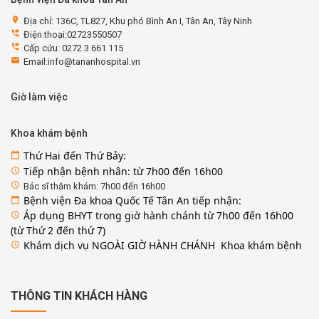
location_on
Địa chỉ: 136C, TL827, Khu phó Bình An I, Tân An, Tây Ninh
perm_phone_msg
Điện thoại:02723550507
perm_phone_msg
Cấp cứu: 0272 3 661 115
email
Email:info@tananhospital.vn
Giờ làm việc
Khoa khám bệnh
Thứ Hai đến Thứ Bảy:
calendar_today
Tiếp nhận bệnh nhân: từ 7h00 đến 16h00
access_time
access_time
Bác sĩ thăm khám: 7h00 đến 16h00
Bệnh viện Đa khoa Quốc Tế Tân An tiếp nhận:
calendar_today
Áp dụng BHYT trong giờ hành chánh từ 7h00 đến 16h00
access_time
(từ Thứ 2 đến thứ 7)
Khám dịch vụ NGOÀI GIỜ HÀNH CHÁNH Khoa khám bệnh
access_time
THÔNG TIN KHÁCH HÀNG