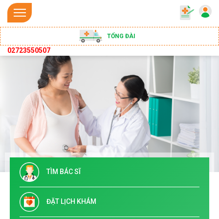
TỔNG ĐÀI
02723550507
TÌM BÁC SĨ
ĐẶT LỊCH KHÁM