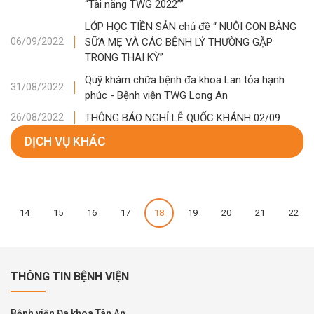
“Tài năng TWG 2022””
LỚP HỌC TIỀN SẢN chủ đề “ NUÔI CON BẰNG
SỮA MẸ VÀ CÁC BỆNH LÝ THƯỜNG GẶP
06/09/2022
TRONG THAI KỲ”
Quỹ khám chữa bệnh đa khoa Lan tỏa hạnh
31/08/2022
phúc - Bệnh viện TWG Long An
THÔNG BÁO NGHỈ LỄ QUỐC KHÁNH 02/09
26/08/2022
DỊCH VỤ KHÁC
14
15
16
17
18
19
20
21
22
THÔNG TIN BỆNH VIỆN
Bệnh viện Đa khoa Tân An