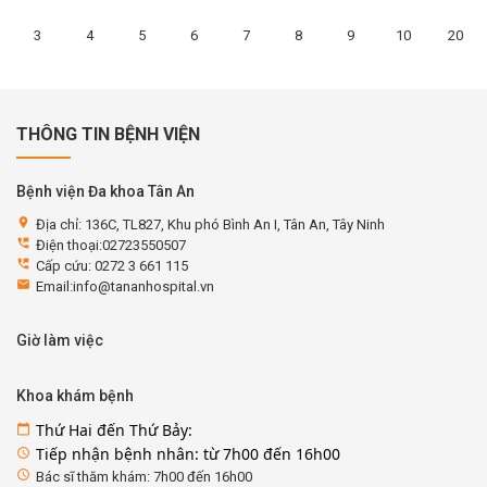
3
4
5
6
7
8
9
10
20
THÔNG TIN BỆNH VIỆN
Bệnh viện Đa khoa Tân An
location_on
Địa chỉ: 136C, TL827, Khu phó Bình An I, Tân An, Tây Ninh
perm_phone_msg
Điện thoại:02723550507
perm_phone_msg
Cấp cứu: 0272 3 661 115
email
Email:info@tananhospital.vn
Giờ làm việc
Khoa khám bệnh
Thứ Hai đến Thứ Bảy:
calendar_today
Tiếp nhận bệnh nhân: từ 7h00 đến 16h00
access_time
access_time
Bác sĩ thăm khám: 7h00 đến 16h00