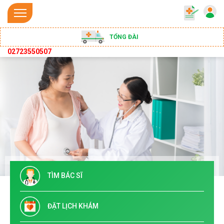
TỔNG ĐÀI
02723550507
TÌM BÁC SĨ
ĐẶT LỊCH KHÁM